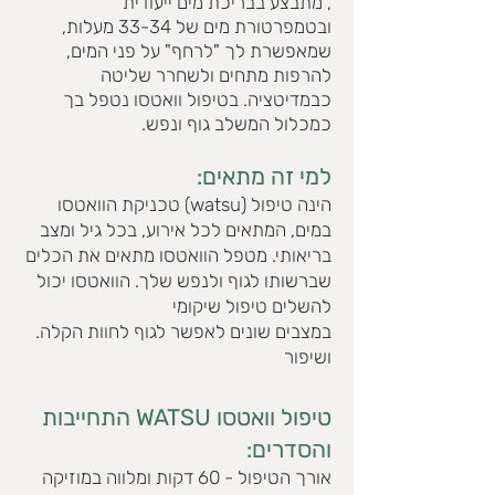
, מתבצע בבריכת מים ייעודית
ובטמפרטורת מים של 33-34 מעלות,
שמאפשרת לך "לרחף" על פני המים,
להרפות מתחים ולשחרר שליטה
כבמדיטציה. בטיפול וואטסו נטפל בך
כמכלול המשלב גוף ונפש.
למי זה מתאי
ם:
טכניקת הוואטסו (watsu) הינה טיפול
במים, המתאים לכל אירוע, בכל גיל ומצב
בריאותי. מטפל הוואטסו מת
אים את הכלים
שברשותו לגוף ולנפש שלך. הוואטסו יכול
להשלים טיפול שיקומי
.במצבים שונים לאפשר לגוף לחוות הקלה
ושיפור
טיפול וואטסו WATS
U התחייבות
והסדרים:
אורך הטיפול - 60 דקות ומלווה במוזיקה