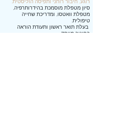
רוגע, חיבור רוחני ותפיסה הוליסטית.
סיון מטפלת מוסמכת
בהידרותרפיה
,
מטפלת
וואטסו
, ומדריכת
שחייה
טיפולית.
בעלת תואר ראשון ותעודת הוראה
בחינוך מיוחד
מוטו מים
: "עבורי, הטיפול במים הינו
מרחב משותף לגילוי והתפתחות מתוך
רכות עם עצמנו ומתוך הרפייה למסרים
שהמים משקפים לנו בדרכם הייחודית
והמופלאה" , "בשקט ובהכלה האינסופית
שלהם, מתגלה כל פעם מחדש ההזדמנות
לצלול לעומקים שבפנים, לרפא, לנוח,
לקבל ולהיות".