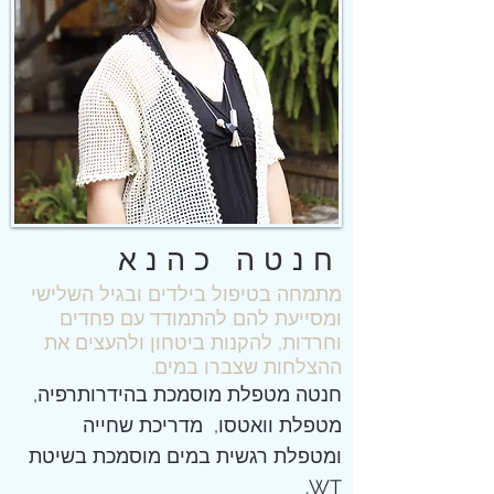
חנטה כהנא
מתמחה בטיפול בילדים ובגיל השלישי
ומסייעת להם להתמודד עם פחדים
וחרדות, להקנות ביטחון ולהעצים את
ההצלחות שצברו במים.
חנטה מטפלת מוסמכת
בהידרותרפיה
,
מטפלת
וואטסו
,
מדריכת שחייה
ו
מטפלת רגשית במים מוסמכת בשיטת
.
WT